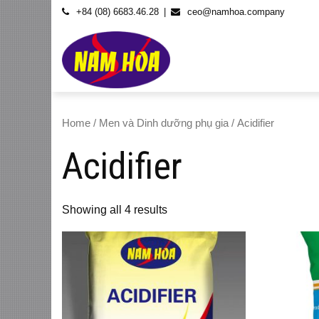
Skip
+84 (08) 6683.46.28
ceo@namhoa.company
to
content
Home
/
Men và Dinh dưỡng phụ gia
/ Acidifier
Acidifier
Showing all 4 results