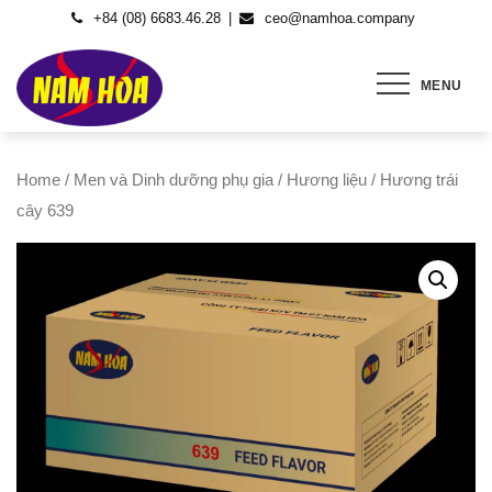
Skip
+84 (08) 6683.46.28
ceo@namhoa.company
to
content
MENU
Home
/
Men và Dinh dưỡng phụ gia
/
Hương liệu
/ Hương trái
cây 639