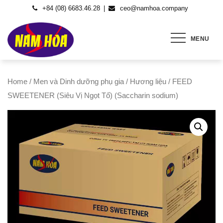
Skip
+84 (08) 6683.46.28
ceo@namhoa.company
to
content
MENU
Home
/
Men và Dinh dưỡng phụ gia
/
Hương liệu
/ FEED
SWEETENER (Siêu Vị Ngọt Tố) (Saccharin sodium)