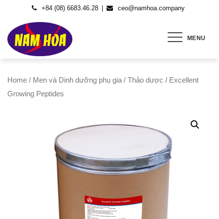
Skip
+84 (08) 6683.46.28
ceo@namhoa.company
to
content
MENU
Home
/
Men và Dinh dưỡng phụ gia
/
Thảo dược
/ Excellent
Growing Peptides