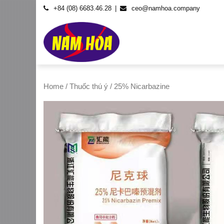
Skip
+84 (08) 6683.46.28
ceo@namhoa.company
to
content
Home
/
Thuốc thú ý
/ 25% Nicarbazine