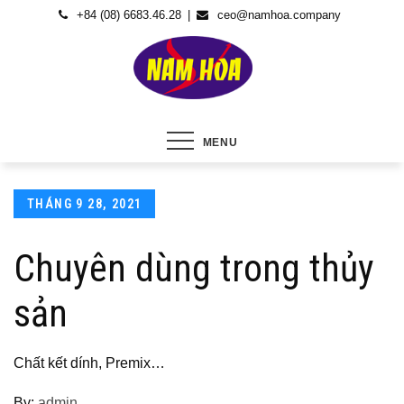
Skip
+84 (08) 6683.46.28
ceo@namhoa.company
to
content
MENU
Posted
THÁNG 9 28, 2021
on
Chuyên dùng trong thủy
sản
Chất kết dính, Premix…
By:
admin