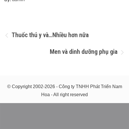
Điều
Thuốc thú y và…Nhiều hơn nữa
hướng
Men và dinh dưỡng phụ gia
bài
viết
© Copyright 2002-2026 - Công ty TNHH Phát Triển Nam
Hoa - All right reserved